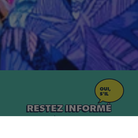
OUI,
S'IL
VOUS
PLAÎT !
RESTEZ INFORMÉ
SUR NOS DERNIÈRES TEINTES ET NOS OFFRES
EXCLUSIVES