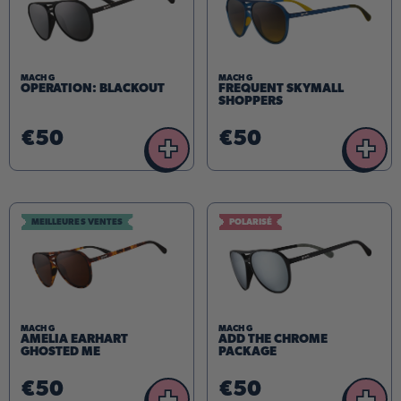
MACH G
MACH G
OPERATION: BLACKOUT
FREQUENT SKYMALL
SHOPPERS
€50
€50
+
+
MEILLEURES VENTES
POLARISÉ
MACH G
MACH G
AMELIA EARHART
ADD THE CHROME
GHOSTED ME
PACKAGE
€50
€50
+
+