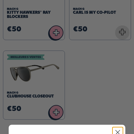
MACH G
MACH G
KITTY HAWKERS' RAY
CARL IS MY CO-PILOT
BLOCKERS
€50
€50
+
+
MEILLEURES VENTES
MACH G
CLUBHOUSE CLOSEOUT
€50
+