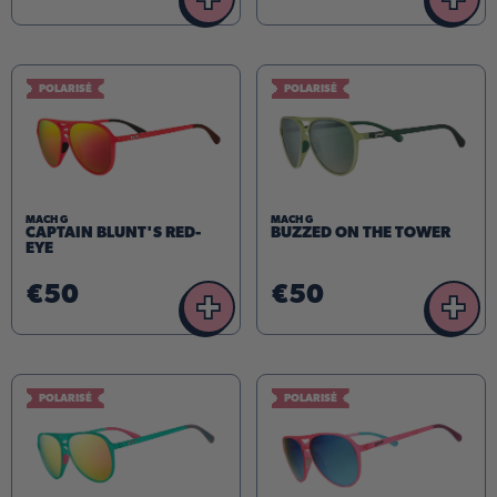
POLARISÉ
POLARISÉ
MACH G
MACH G
CAPTAIN BLUNT'S RED-
BUZZED ON THE TOWER
EYE
€50
€50
+
+
POLARISÉ
POLARISÉ