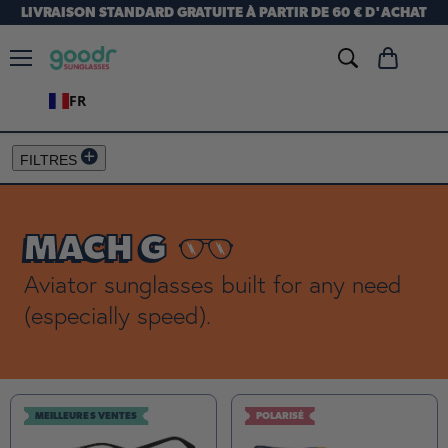
LIVRAISON STANDARD GRATUITE À PARTIR DE 60 € D'ACHAT
Menu
Voir
le
FR
panier
FILTRES
MACH G
Aviator sunglasses built for any need
(especially speed).
MEILLEURES VENTES
POLARISÉ