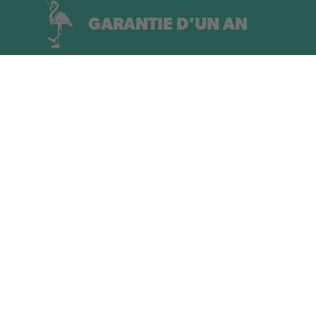
GARANTIE D'UN AN
RETOURS SOUS 30
JOURS
100 % NEUTRE EN
CARBONE