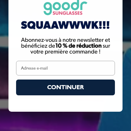
goodr sunglasses have metal screws that can potentially expose
you to nickel. Nickel is known to the State of California to cause
cancer. For more information go to
www.P65Warnings.ca.gov
Abonnez-vous à notre newsletter et
bénéficiez de
10 % de réduction
sur
votre première commande !
CONTINUER