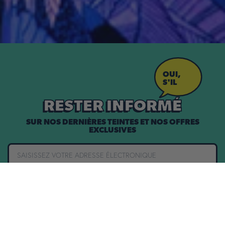
OUI,
S'IL
VOUS
PLAÎT !
RESTER INFORMÉ
SUR NOS DERNIÈRES TEINTES ET NOS OFFRES
EXCLUSIVES
REJOIGNEZ L'ÉQUIPE !