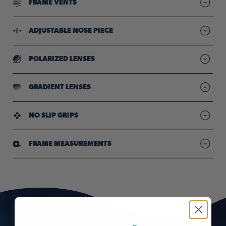
FRAME VENTS
Reduce fog to keep lenses clear
ADJUSTABLE NOSE PIECE
Customised fit for all-day comfort
POLARIZED LENSES
Reduced glare so your vision stays sharp & clear"
GRADIENT LENSES
Dark-to-light tint blocks overhead rays & increases ground
visibility
NO SLIP GRIPS
Provide comfy, all-day hold through sweat & movement
FRAME MEASUREMENTS