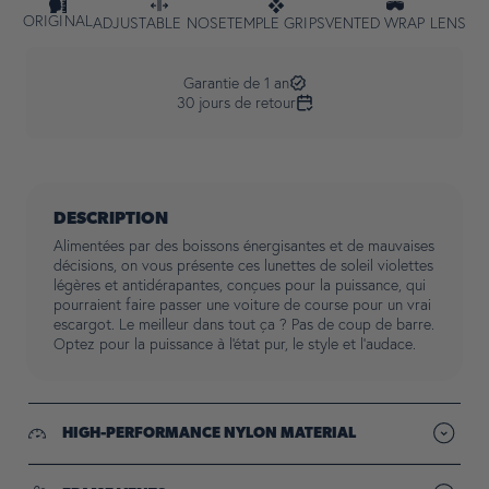
ORIGINAL
ADJUSTABLE NOSE
TEMPLE GRIPS
VENTED WRAP LENS
Garantie de 1 an
30 jours de retour
DESCRIPTION
Alimentées par des boissons énergisantes et de mauvaises
décisions, on vous présente ces lunettes de soleil violettes
légères et antidérapantes, conçues pour la puissance, qui
pourraient faire passer une voiture de course pour un vrai
escargot. Le meilleur dans tout ça ? Pas de coup de barre.
Optez pour la puissance à l'état pur, le style et l'audace.
HIGH-PERFORMANCE NYLON MATERIAL
Durable, lightweight, flexible nylon frames